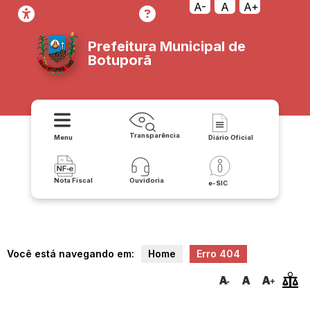
transparencia/contratos/transparencia
A-
A
A+
Prefeitura Municipal de
Botuporã
Transparência
Menu
Diário Oficial
Nota Fiscal
Ouvidoria
e-SIC
Você está navegando em:
Home
Erro 404