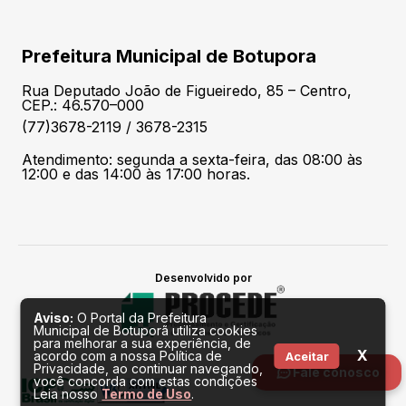
Prefeitura Municipal de Botupora
Rua Deputado João de Figueiredo, 85 – Centro,
CEP.: 46.570–000
(77)3678-2119 / 3678-2315
Atendimento: segunda a sexta-feira, das 08:00 às
12:00 e das 14:00 às 17:00 horas.
Desenvolvido por
Aviso:
O Portal da Prefeitura
Municipal de Botuporã utiliza cookies
para melhorar a sua experiência, de
X
acordo com a nossa Política de
Aceitar
Privacidade, ao continuar navegando,
Fale conosco
você concorda com estas condições
Leia nosso
Termo de Uso
.