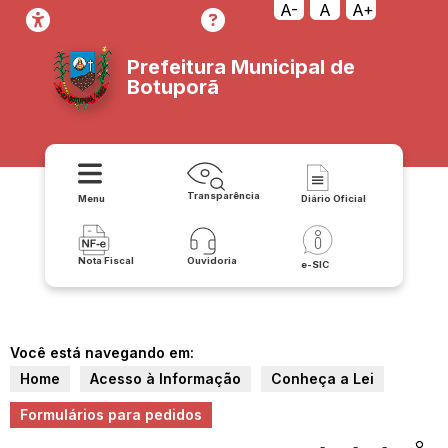
A-
A
A+
Prefeitura Municipal de
Botuporã
Transparência
Menu
Diário Oficial
Nota Fiscal
Ouvidoria
e-SIC
Você está navegando em:
Home
Acesso à Informação
Conheça a Lei
Formulários para pedidos