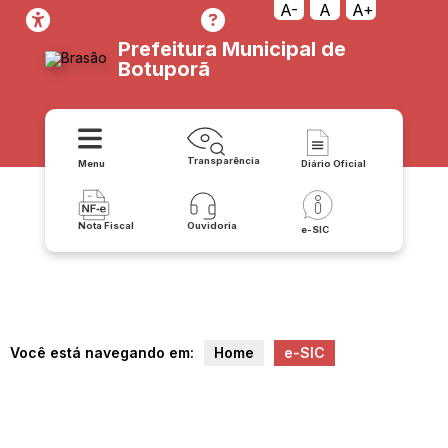
A-
A
A+
Prefeitura Municipal de
Botuporã
Transparência
Menu
Diário Oficial
Nota Fiscal
Ouvidoria
e-SIC
Você está navegando em:
Home
e-SIC