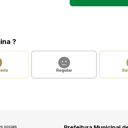
ina ?
eito
Regular
Sat
s sociais
Prefeitura Municipal d