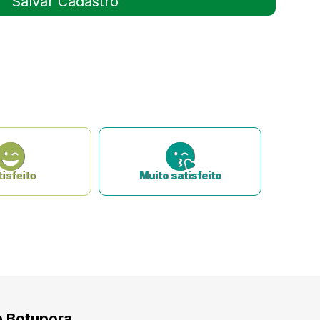
isfeito
Muito satisfeito
e Botupora