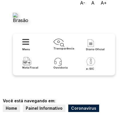
A-
A
A+
Prefeitura Municipal de
Botuporã
Transparência
Menu
Diário Oficial
Nota Fiscal
Ouvidoria
e-SIC
Você está navegando em:
Home
Painel Informativo
Coronavírus