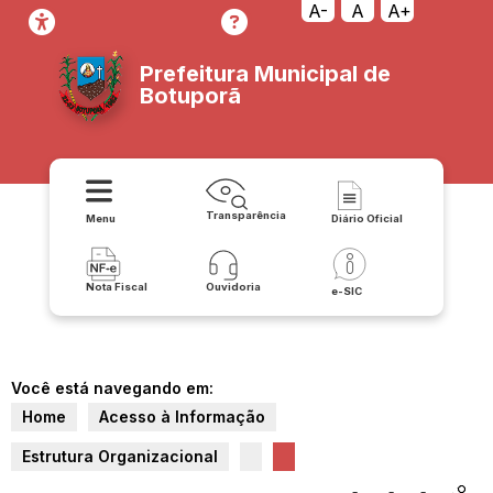
A-
A
A+
Prefeitura Municipal de
Botuporã
Transparência
Menu
Diário Oficial
Nota Fiscal
Ouvidoria
e-SIC
Você está navegando em:
Home
Acesso à Informação
Estrutura Organizacional