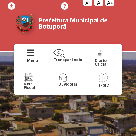
A-
A
A+
Prefeitura Municipal de
Botuporã
Transparência
Menu
Diário
Oficial
Nota
Ouvidoria
e-SIC
Fiscal