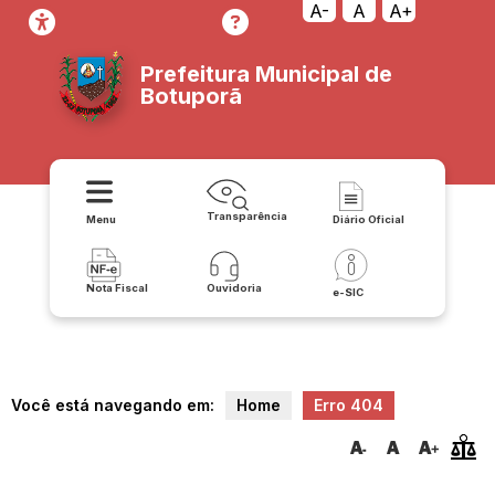
transparencia/lrf_lei_de_responsabilidade_fiscal/acessoainformaca
A-
A
A+
Prefeitura Municipal de
Botuporã
Transparência
Menu
Diário Oficial
Nota Fiscal
Ouvidoria
e-SIC
Você está navegando em:
Home
Erro 404