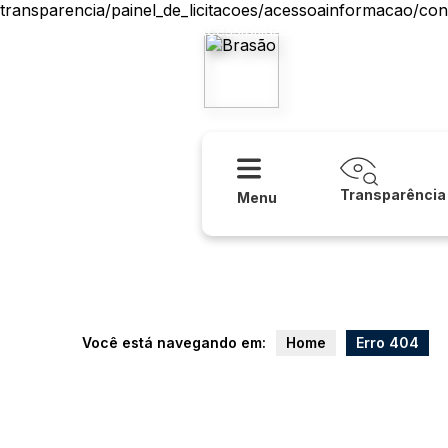
transparencia/painel_de_licitacoes/acessoainformacao/conh
Acessibilidade
Ajuda
Prefeitur
Transparência
Menu
Você está navegando em:
Home
Erro 404