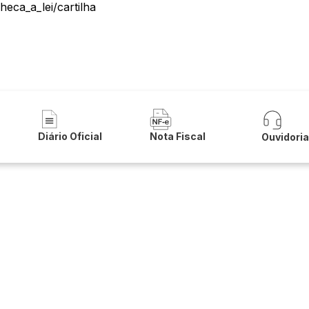
eca_a_lei/cartilha
a Municipal de Botuporã
Diário Oficial
Nota Fiscal
Ouvidori